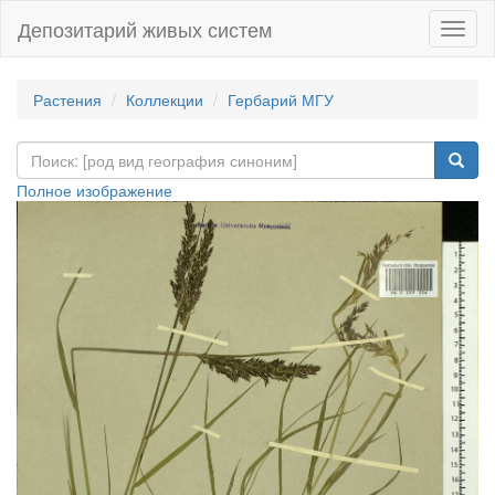
Депозитарий живых систем
Навиг
Растения
Коллекции
Гербарий МГУ
Полное изображение