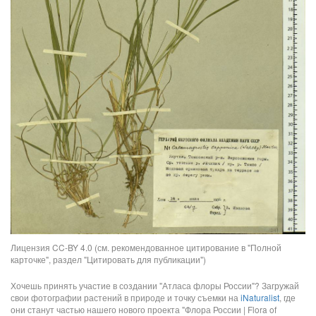
Лицензия CC-BY 4.0 (см. рекомендованное цитирование в "Полной
карточке", раздел "Цитировать для публикации")
Хочешь принять участие в создании "Атласа флоры России"? Загружай
свои фотографии растений в природе и точку съемки на
iNaturalist
, где
они станут частью нашего нового проекта "Флора России | Flora of