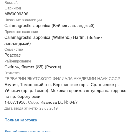
Russia".
Штрихкод
MW0009306
Название в коллекции
Calamagrostis lapponica (Вейник лапландский)
Принятое название
Calamagrostis lapponica (Wahlenb.) Hartm. (Вейник
лапландский)
Семейство
Poaceae
Районирование
Сибирь, Якутия (S5) (Россия)
Этикетка
ГЕРБАРИЙ ЯКУТСКОГО ФИЛИАЛА АКАДЕМИИ НАУК СССР
Якутия, Томпонский р-н. Верхоянские горы. Ср. течение р.
Уйчикич (пр. р. Томпо). Моховая ерниковая тундра на террасе
по пр. берегу реки
14.07.1956.
Собр.
Иванова В.,
№
64/7
Дата ввода этикетки
28.03.2019
Полная карточка
Все образцы этого вида