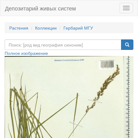
Депозитарий живых систем
Навиг
Растения
Коллекции
Гербарий МГУ
Полное изображение