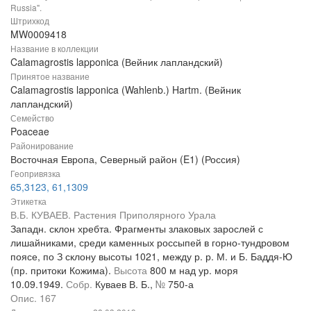
Russia".
Штрихкод
MW0009418
Название в коллекции
Calamagrostis lapponica (Вейник лапландский)
Принятое название
Calamagrostis lapponica (Wahlenb.) Hartm. (Вейник
лапландский)
Семейство
Poaceae
Районирование
Восточная Европа, Северный район (E1) (Россия)
Геопривязка
65,3123, 61,1309
Этикетка
В.Б. КУВАЕВ. Растения Приполярного Урала
Западн. склон хребта. Фрагменты злаковых зарослей с
лишайниками, среди каменных россыпей в горно-тундровом
поясе, по З склону высоты 1021, между р. р. М. и Б. Баддя-Ю
(пр. притоки Кожима).
Высота
800 м над ур. моря
10.09.1949.
Собр.
Куваев В. Б.,
№
750-а
Опис. 167