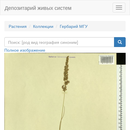
Депозитарий живых систем
Навиг
Растения
Коллекции
Гербарий МГУ
Полное изображение