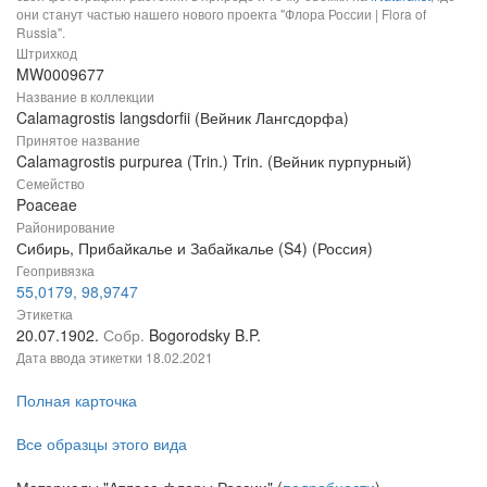
они станут частью нашего нового проекта "Флора России | Flora of
Russia".
Штрихкод
MW0009677
Название в коллекции
Calamagrostis langsdorfii (Вейник Лангсдорфа)
Принятое название
Calamagrostis purpurea (Trin.) Trin. (Вейник пурпурный)
Семейство
Poaceae
Районирование
Сибирь, Прибайкалье и Забайкалье (S4) (Россия)
Геопривязка
55,0179, 98,9747
Этикетка
20.07.1902.
Собр.
Bogorodsky B.P.
Дата ввода этикетки
18.02.2021
Полная карточка
Все образцы этого вида
Материалы "Атласа флоры России" (
подробности
)