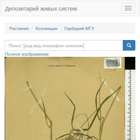
Депозитарий живых систем
Навиг
Растения
Коллекции
Гербарий МГУ
Полное изображение