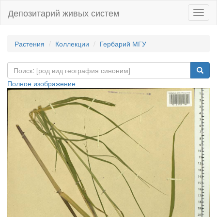
Депозитарий живых систем
Навиг
Растения
Коллекции
Гербарий МГУ
Полное изображение