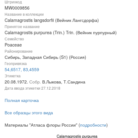
Штрихкод
MW0009856
Название в коллекции
Calamagrostis langsdorfii (Вейник Лангсдорфа)
Принятое название
Calamagrostis purpurea (Trin.) Trin. (Вейник пурпурный)
Семейство
Poaceae
Районирование
Сибирь, Западная Сибирь (S1) (Россия)
Геопривязка
54,6517, 83,4559
Этикетка
20.08.1972.
Собр.
В.Лыкова, Т.Сандина
Дата ввода этикетки
27.12.2018
Полная карточка
Все образцы этого вида
Материалы "Атласа флоры России" (
подробности
)