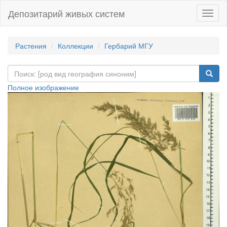
Депозитарий живых систем
Навиг
Растения
Коллекции
Гербарий МГУ
Полное изображение