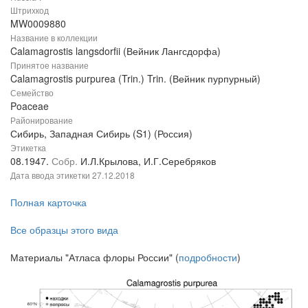
Штрихкод
MW0009880
Название в коллекции
Calamagrostis langsdorfii (Вейник Лангсдорфа)
Принятое название
Calamagrostis purpurea (Trin.) Trin. (Вейник пурпурный)
Семейство
Poaceae
Районирование
Сибирь, Западная Сибирь (S1) (Россия)
Этикетка
08.1947.
Собр.
И.Л.Крылова, И.Г.Серебряков
Дата ввода этикетки
27.12.2018
Полная карточка
Все образцы этого вида
Материалы "Атласа флоры России" (
подробности
)