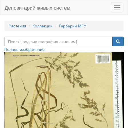
Депозитарий живых систем
Навиг
Растения
Коллекции
Гербарий МГУ
Полное изображение