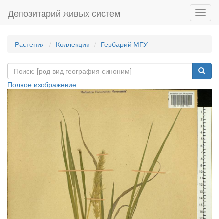
Депозитарий живых систем
Навиг
Растения
Коллекции
Гербарий МГУ
Полное изображение