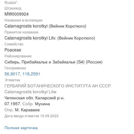
Russia".
Штрихкод
MW0009924
Название в коллекции
Calamagrostis korotkyi (Вейник Короткого)
Принятое название
Calamagrostis korotkyi Litv. (Вейник Короткого)
Семейство
Poaceae
Районирование
Сибирь, Прибайкалье и Забайкалье (S4) (Россия)
Геопривязка
56,9017, 118,2591
Этикетка
ГЕРБАРИЙ БОТАНИЧЕСКОГО ИНСТИТУТА АН СССР
Calamagrostis korotkyi Litw.
Читинская обл. Каларский р-н.
07.1957.
Собр.
Мухина
Опр.
М. Караваев
Дата ввода этикетки
15.09.2022
Полная карточка