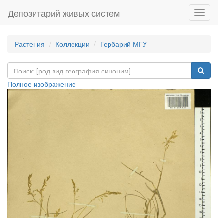
Депозитарий живых систем
Навиг
Растения
Коллекции
Гербарий МГУ
Полное изображение