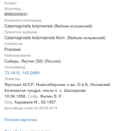
Russia".
Штрихкод
MW0009931
Название в коллекции
Calamagrostis kolymensis (Вейник колымский)
Принятое название
Calamagrostis kolymaensis Kom. (Вейник колымский)
Семейство
Poaceae
Районирование
Сибирь, Якутия (S5) (Россия)
Геопривязка
73,1815, 143,2689
Этикетка
Якутская АССР. Новосибирские о-ва. О-в Б. Ляховский.
Кочковатая тундра, около п. с. Шалаурово
19.06.1956.
Собр.
Филин В. Р.
Опр.
Караваев М., 02.1957
Дата ввода этикетки
28.03.2019
Полная карточка
Все образцы этого вида