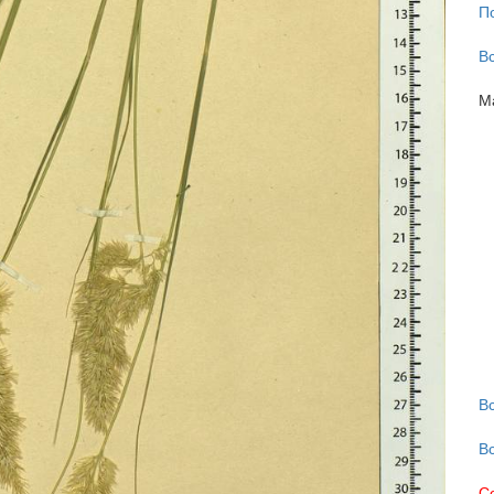
П
В
М
В
В
С