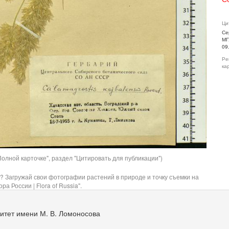
Ци
Се
МГ
09
Ре
ка
олной карточке", раздел "Цитировать для публикации")
? Загружай свои фотографии растений в природе и точку съемки на
ра России | Flora of Russia".
итет имени М. В. Ломоносова