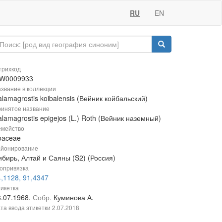
RU
EN
рихкод
W0009933
звание в коллекции
lamagrostis koibalensis (Вейник койбальский)
инятое название
lamagrostis epigejos (L.) Roth (Вейник наземный)
мейство
oaceae
йонирование
ибирь, Алтай и Саяны (S2) (Россия)
опривязка
,1128, 91,4347
икетка
8.07.1968.
Собр.
Куминова А.
та ввода этикетки
2.07.2018