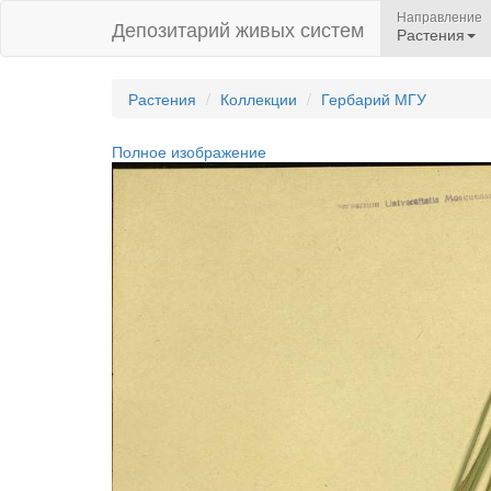
Направление
Депозитарий живых систем
Растения
Растения
Коллекции
Гербарий МГУ
Полное изображение