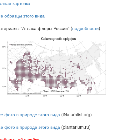
олная карточка
се образцы этого вида
атериалы "Атласа флоры России" (
подробности
)
се фото в природе этого вида
(iNaturalist.org)
се фото в природе этого вида
(plantarium.ru)
ообщить об ошибке