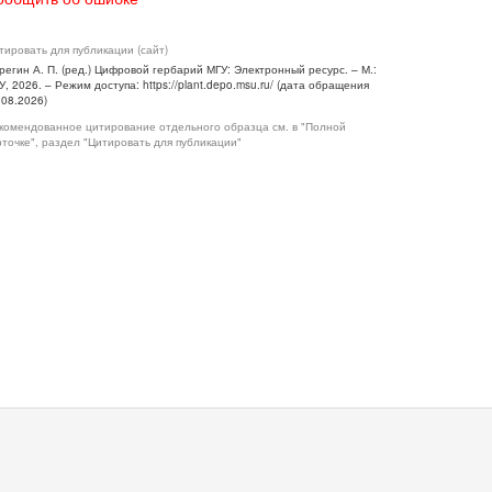
тировать для публикации (сайт)
регин А. П. (ред.) Цифровой гербарий МГУ: Электронный ресурс. – М.:
У, 2026. – Режим доступа: https://plant.depo.msu.ru/ (дата обращения
.08.2026)
комендованное цитирование отдельного образца см. в "Полной
рточке", раздел "Цитировать для публикации"