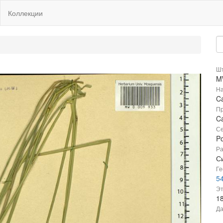
Коллекции
Шт
M
На
Ca
Пр
Ca
Се
P
Ра
С
Ге
54
Эт
1
Да