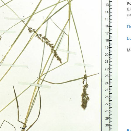
К
6
Да
П
В
М
В