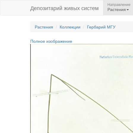
Направление
Депозитарий живых систем
Растения
Растения
Коллекции
Гербарий МГУ
Полное изображение