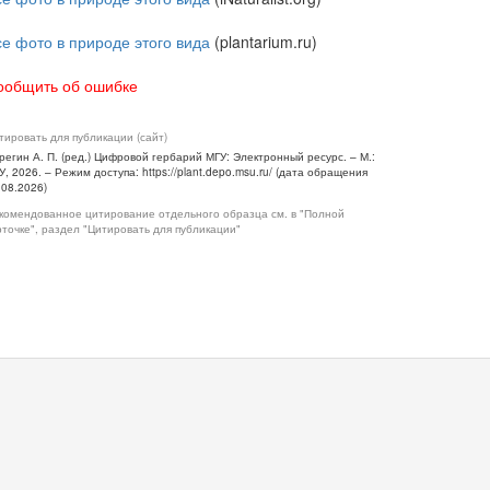
се фото в природе этого вида
(plantarium.ru)
ообщить об ошибке
тировать для публикации (сайт)
регин А. П. (ред.) Цифровой гербарий МГУ: Электронный ресурс. – М.:
У, 2026. – Режим доступа: https://plant.depo.msu.ru/ (дата обращения
.08.2026)
комендованное цитирование отдельного образца см. в "Полной
рточке", раздел "Цитировать для публикации"