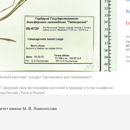
В
С
Ци
Се
МГ
07
Ре
ка
олной карточке", раздел "Цитировать для публикации")
? Загружай свои фотографии растений в природе и точку съемки на
ра России | Flora of Russia".
итет имени М. В. Ломоносова