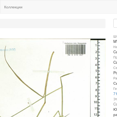
Коллекции
Шт
M
На
Ca
Пр
Ca
Се
P
Ра
С
Ге
71
Эт
Ca
Ю
р