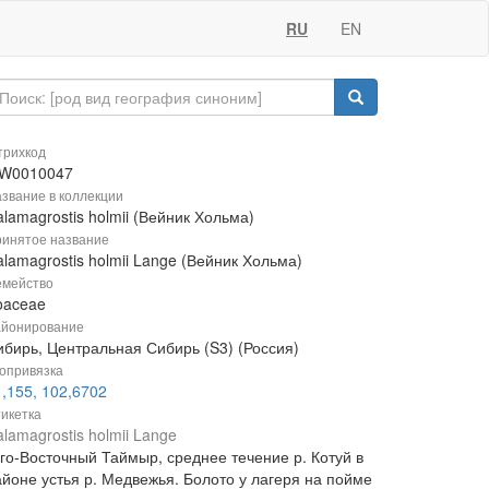
RU
EN
рихкод
W0010047
звание в коллекции
lamagrostis holmii (Вейник Хольма)
инятое название
lamagrostis holmii Lange (Вейник Хольма)
мейство
oaceae
йонирование
ибирь, Центральная Сибирь (S3) (Россия)
опривязка
,155, 102,6702
икетка
lamagrostis holmii Lange
го-Восточный Таймыр, среднее течение р. Котуй в
айоне устья р. Медвежья. Болото у лагеря на пойме