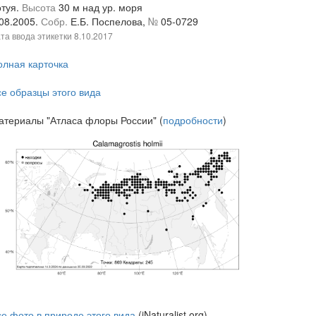
отуя.
Высота
30 м над ур. моря
.08.2005.
Собр.
Е.Б. Поспелова,
№
05-0729
та ввода этикетки
8.10.2017
олная карточка
се образцы этого вида
атериалы "Атласа флоры России" (
подробности
)
се фото в природе этого вида
(iNaturalist.org)