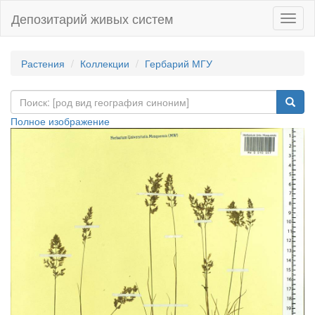
Депозитарий живых систем
Навиг
Растения
Коллекции
Гербарий МГУ
Полное изображение