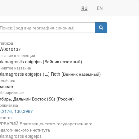
RU
EN
рихкод
W0010137
звание в коллекции
lamagrostis epigejos (Вейник наземный)
инятое название
lamagrostis epigejos (L.) Roth (Вейник наземный)
мейство
oaceae
йонирование
бирь, Дальний Восток (S6) (Россия)
опривязка
9,2176, 130,3967
икетка
ЕРБАРИЙ Благовещенского государственного
дагогического института
lamagrostis epigejos