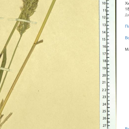
Хи
1
Да
П
В
М
В