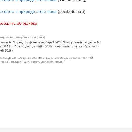
се фото в природе этого вида
(plantarium.ru)
ообщить об ошибке
тировать для публикации (сайт)
регин А. П. (ред.) Цифровой гербарий МГУ: Электронный ресурс. – М.:
У, 2026. – Режим доступа: https://plant.depo.msu.ru/ (дата обращения
.08.2026)
комендованное цитирование отдельного образца см. в "Полной
рточке", раздел "Цитировать для публикации"