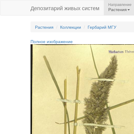
Направление
Депозитарий живых систем
Растения
Растения
Коллекции
Гербарий МГУ
Полное изображение