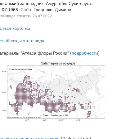
нганский заповедник. Амур. обл. Сухие луга.
8.07.1968.
Собр.
Гриценко, Дымина
та ввода этикетки
26.07.2022
олная карточка
се образцы этого вида
атериалы "Атласа флоры России" (
подробности
)
се фото в природе этого вида
(iNaturalist.org)