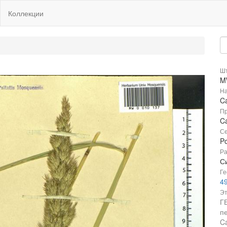
Коллекции
Шт
M
На
Ca
Пр
Ca
Се
P
Ра
Си
Ге
4
Эт
Г
пе
Ca