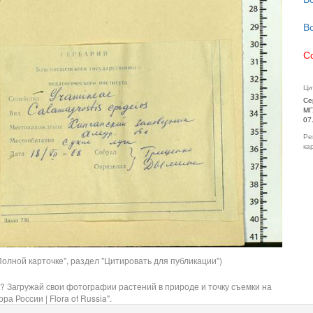
В
С
Ци
Се
МГ
07
Ре
ка
олной карточке", раздел "Цитировать для публикации")
? Загружай свои фотографии растений в природе и точку съемки на
ра России | Flora of Russia".