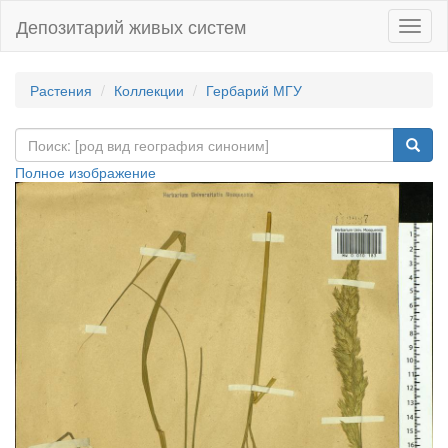
Депозитарий живых систем
Навиг
Растения
Коллекции
Гербарий МГУ
Полное изображение