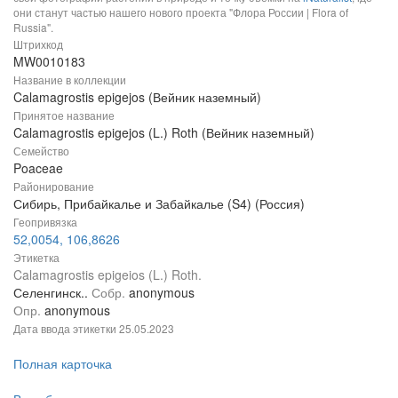
они станут частью нашего нового проекта "Флора России | Flora of
Russia".
Штрихкод
MW0010183
Название в коллекции
Calamagrostis epigejos (Вейник наземный)
Принятое название
Calamagrostis epigejos (L.) Roth (Вейник наземный)
Семейство
Poaceae
Районирование
Сибирь, Прибайкалье и Забайкалье (S4) (Россия)
Геопривязка
52,0054, 106,8626
Этикетка
Calamagrostis epigeios (L.) Roth.
Селенгинск..
Собр.
anonymous
Опр.
anonymous
Дата ввода этикетки
25.05.2023
Полная карточка