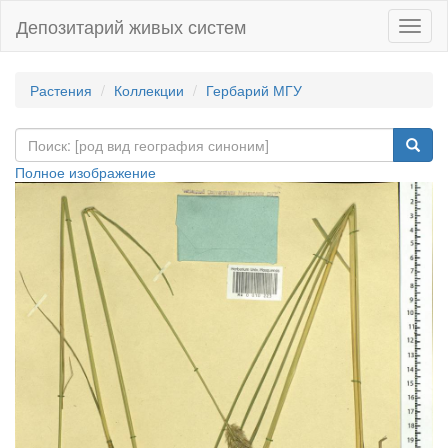
Депозитарий живых систем
Навиг
Растения
Коллекции
Гербарий МГУ
Полное изображение