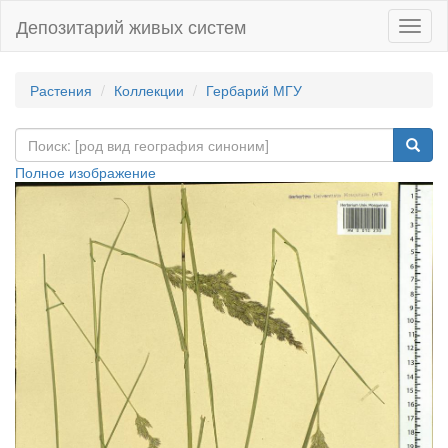
Депозитарий живых систем
Навиг
Растения
Коллекции
Гербарий МГУ
Полное изображение