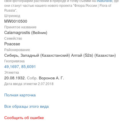
свои фотографии растений в природе и точку съемки на
iNaturalist
, где
они станут частью нашего нового проекта "Флора России | Flora of
Russia".
Штрихкод
MW0010500
Принятое название
Calamagrostis (Вейник)
Семейство
Poaceae
Районирование
Сибирь, Западный (Казахстанский) Алтай (S2a) (Казахстан)
Геопривязка
49,1697, 85,6091
Этикетка
20.08.1932.
Собр.
Воронов А. Г.
Дата ввода этикетки
2.07.2018
Полная карточка
Все образцы этого вида
Сообщить об ошибке