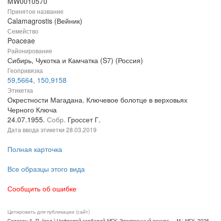
MW0010570
Принятое название
Calamagrostis (Вейник)
Семейство
Poaceae
Районирование
Сибирь, Чукотка и Камчатка (S7) (Россия)
Геопривязка
59,5664, 150,9158
Этикетка
Окрестности Магадана. Ключевое болотце в верховьях
Черного Ключа
24.07.1955.
Собр.
Гроссет Г.
Дата ввода этикетки
28.03.2019
Полная карточка
Все образцы этого вида
Сообщить об ошибке
Цитировать для публикации (сайт)
Серегин А. П. (ред.) Цифровой гербарий МГУ: Электронный ресурс. – М.: МГУ, 2026.