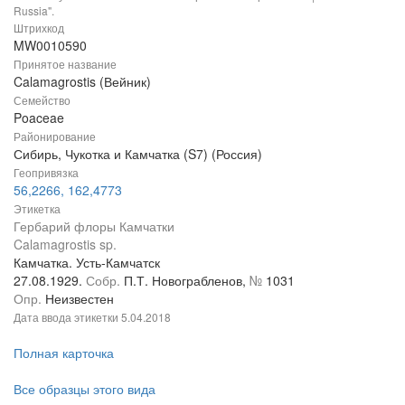
Russia".
Штрихкод
MW0010590
Принятое название
Calamagrostis (Вейник)
Семейство
Poaceae
Районирование
Сибирь, Чукотка и Камчатка (S7) (Россия)
Геопривязка
56,2266, 162,4773
Этикетка
Гербарий флоры Камчатки
Calamagrostis sp.
Камчатка. Усть-Камчатск
27.08.1929.
Собр.
П.Т. Новограбленов,
№
1031
Опр.
Неизвестен
Дата ввода этикетки
5.04.2018
Полная карточка
Все образцы этого вида