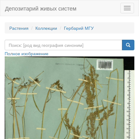
Депозитарий живых систем
Навиг
Растения
Коллекции
Гербарий МГУ
Полное изображение