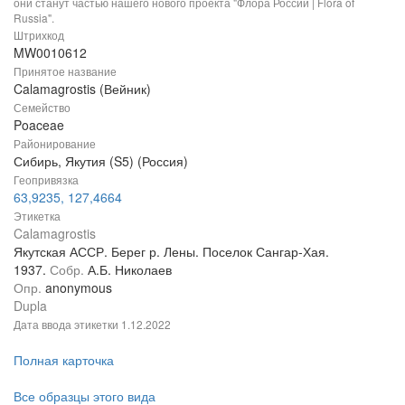
они станут частью нашего нового проекта "Флора России | Flora of
Russia".
Штрихкод
MW0010612
Принятое название
Calamagrostis (Вейник)
Семейство
Poaceae
Районирование
Сибирь, Якутия (S5) (Россия)
Геопривязка
63,9235, 127,4664
Этикетка
Calamagrostis
Якутская АССР. Берег р. Лены. Поселок Сангар-Хая.
1937.
Собр.
А.Б. Николаев
Опр.
anonymous
Dupla
Дата ввода этикетки
1.12.2022
Полная карточка
Все образцы этого вида