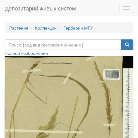
Депозитарий живых систем
Навиг
Растения
Коллекции
Гербарий МГУ
Полное изображение