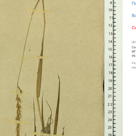
П
В
С
Ци
Се
МГ
06
Ре
ка