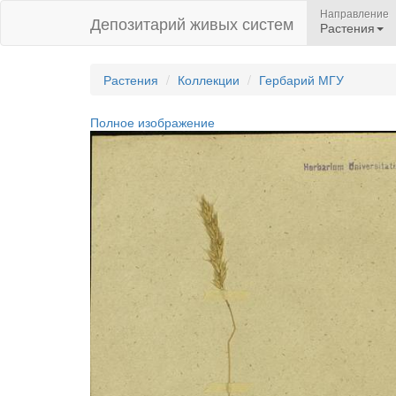
Направление
Депозитарий живых систем
Растения
Растения
Коллекции
Гербарий МГУ
Полное изображение