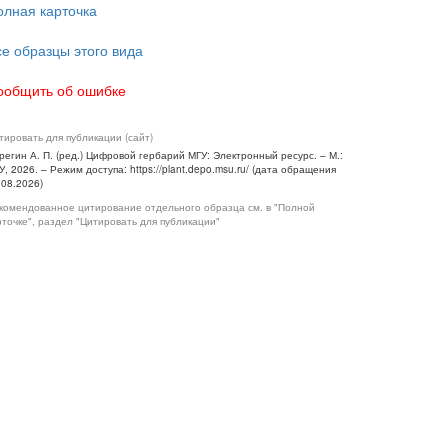
олная карточка
се образцы этого вида
ообщить об ошибке
тировать для публикации (сайт)
регин А. П. (ред.) Цифровой гербарий МГУ: Электронный ресурс. – М.:
У, 2026. – Режим доступа: https://plant.depo.msu.ru/ (дата обращения
.08.2026)
комендованное цитирование отдельного образца см. в "Полной
рточке", раздел "Цитировать для публикации"