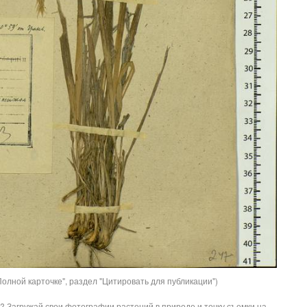
олной карточке", раздел "Цитировать для публикации")
? Загружай свои фотографии растений в природе и точку съемки на