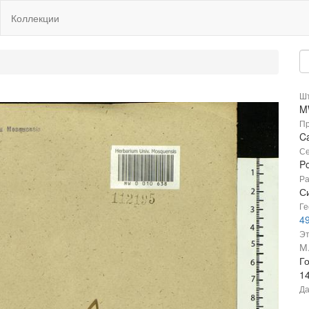
Коллекции
Шт
M
Пр
Ca
Се
P
Ра
С
Ге
49
Эт
М
Г
1
Да