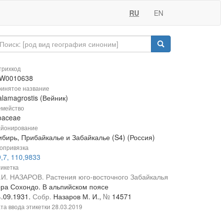
RU
EN
рихкод
W0010638
инятое название
lamagrostis (Вейник)
мейство
oaceae
йонирование
ибирь, Прибайкалье и Забайкалье (S4) (Россия)
опривязка
,7, 110,9833
икетка
.И. НАЗАРОВ. Растения юго-восточного Забайкалья
ора Сохондо. В альпийском поясе
4.09.1931.
Собр.
Назаров М. И.,
№
14571
та ввода этикетки
28.03.2019