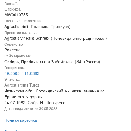
Russia".
Штрихкод
MW0010755
Название в коллекции
Agrostis trinii (Полевица Триниуса)
Принятое название
Agrostis vinealis Schreb. (Полевица виноградниковая)
Семейство
Poaceae
Районирование
Сибирь, Прибайкалье и Забайкалье (S4) (Россия)
Геопривязка
49,5595, 111,0383
Этикетка
Agrostis trinii Turcz.
Читинская обл., Сохондинский з-к, нижн. течение кл.
Ернистого, у дороги.
24.07.1982.
Собр.
Н. Шевырева
Дата ввода этикетки
30.05.2022
Полная карточка