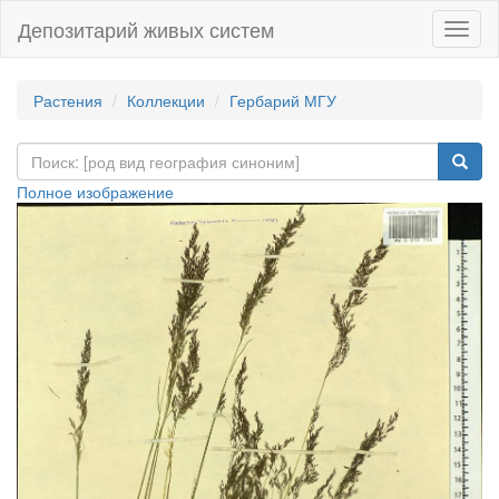
Депозитарий живых систем
Навиг
Растения
Коллекции
Гербарий МГУ
Полное изображение