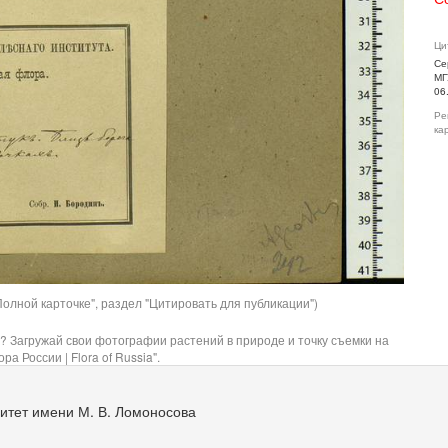
Ци
Се
МГ
06
Ре
ка
олной карточке", раздел "Цитировать для публикации")
? Загружай свои фотографии растений в природе и точку съемки на
ра России | Flora of Russia".
итет имени М. В. Ломоносова