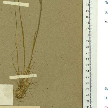
П
В
М
В
В
С