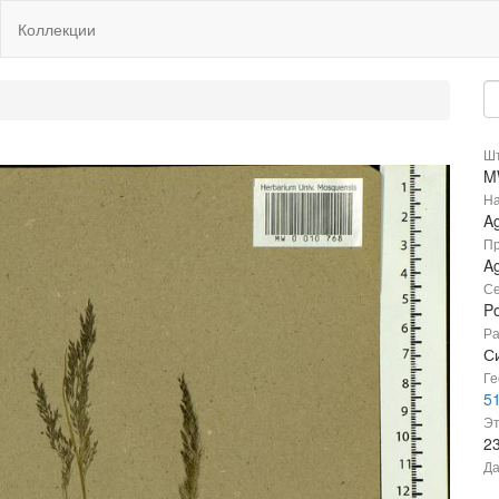
Коллекции
Шт
M
На
Ag
Пр
Ag
Се
P
Ра
С
Ге
5
Эт
2
Да