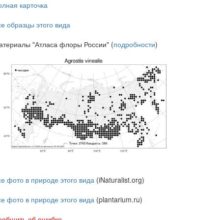
олная карточка
се образцы этого вида
атериалы "Атласа флоры России" (
подробности
)
се фото в природе этого вида
(iNaturalist.org)
се фото в природе этого вида
(plantarium.ru)
ообщить об ошибке