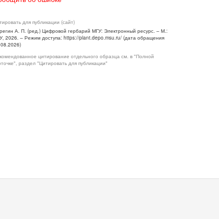
тировать для публикации (сайт)
регин А. П. (ред.) Цифровой гербарий МГУ: Электронный ресурс. – М.:
У, 2026. – Режим доступа: https://plant.depo.msu.ru/ (дата обращения
.08.2026)
комендованное цитирование отдельного образца см. в "Полной
рточке", раздел "Цитировать для публикации"