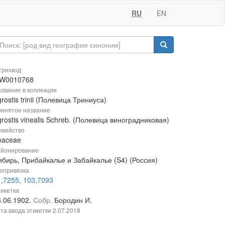
RU
EN
рихкод
W0010768
звание в коллекции
rostis trinii (Полевица Триниуса)
инятое название
rostis vinealis Schreb. (Полевица виноградниковая)
мейство
oaceae
йонирование
ибирь, Прибайкалье и Забайкалье (S4) (Россия)
опривязка
1,7255, 103,7093
икетка
3.06.1902.
Собр.
Бородин И.
та ввода этикетки
2.07.2018