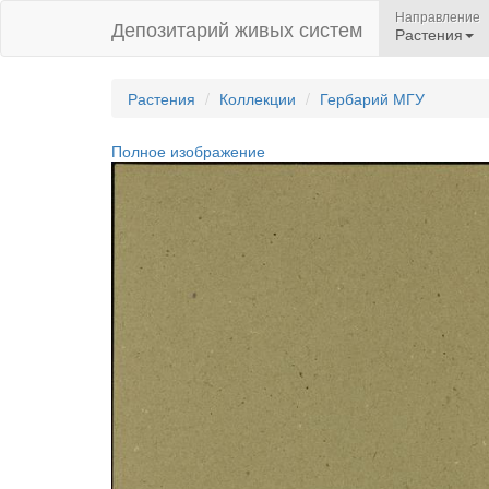
Направление
Депозитарий живых систем
Растения
Растения
Коллекции
Гербарий МГУ
Полное изображение