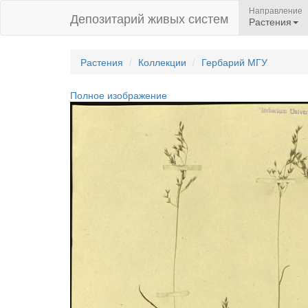
Направление
Депозитарий живых систем
Растения
Растения
Коллекции
Гербарий МГУ
Полное изображение