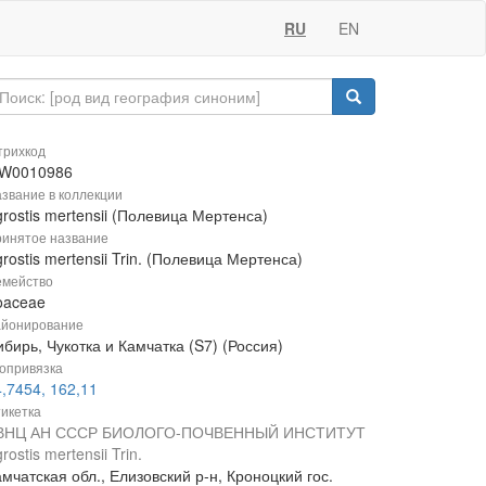
RU
EN
рихкод
W0010986
звание в коллекции
rostis mertensii (Полевица Мертенса)
инятое название
rostis mertensii Trin. (Полевица Мертенса)
мейство
oaceae
йонирование
бирь, Чукотка и Камчатка (S7) (Россия)
опривязка
,7454, 162,11
икетка
ВНЦ АН СССР БИОЛОГО-ПОЧВЕННЫЙ ИНСТИТУТ
rostis mertensii Trin.
мчатская обл., Елизовский р-н, Кроноцкий гос.