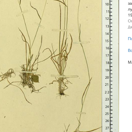
з
л
1
О
Да
П
В
М