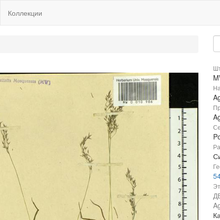
Коллекции
Шт
M
На
Ag
Пр
Ag
Се
P
Ра
Си
Ге
54
Эт
Д
Ag
Ка