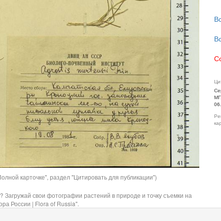
В
В
С
Ци
Се
МГ
06
Ре
ка
олной карточке", раздел "Цитировать для публикации")
? Загружай свои фотографии растений в природе и точку съемки на
ра России | Flora of Russia".