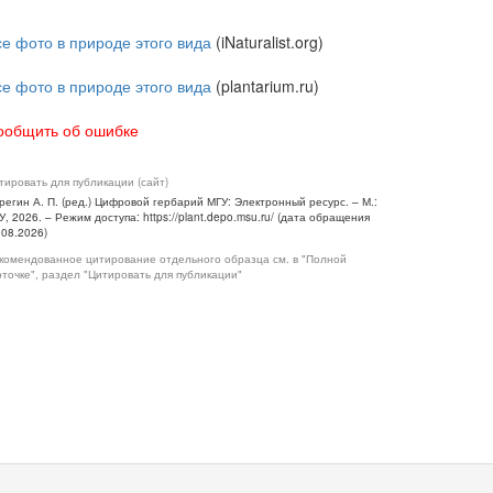
се фото в природе этого вида
(iNaturalist.org)
се фото в природе этого вида
(plantarium.ru)
ообщить об ошибке
тировать для публикации (сайт)
регин А. П. (ред.) Цифровой гербарий МГУ: Электронный ресурс. – М.:
У, 2026. – Режим доступа: https://plant.depo.msu.ru/ (дата обращения
.08.2026)
комендованное цитирование отдельного образца см. в "Полной
рточке", раздел "Цитировать для публикации"