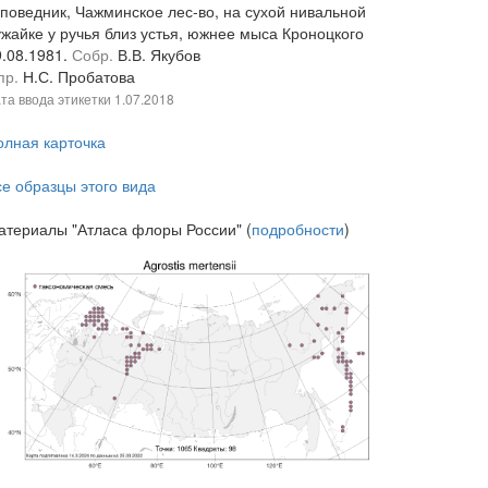
аповедник, Чажминское лес-во, на сухой нивальной
ужайке у ручья близ устья, южнее мыса Кроноцкого
9.08.1981.
Собр.
В.В. Якубов
пр.
Н.С. Пробатова
та ввода этикетки
1.07.2018
олная карточка
се образцы этого вида
атериалы "Атласа флоры России" (
подробности
)