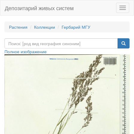
Депозитарий живых систем
Навиг
Растения
Коллекции
Гербарий МГУ
Полное изображение