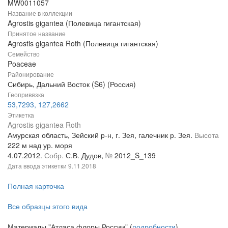
MW0011057
Название в коллекции
Agrostis gigantea (Полевица гигантская)
Принятое название
Agrostis gigantea Roth (Полевица гигантская)
Семейство
Poaceae
Районирование
Сибирь, Дальний Восток (S6) (Россия)
Геопривязка
53,7293, 127,2662
Этикетка
Agrostis gigantea Roth
Амурская область, Зейский р-н, г. Зея, галечник р. Зея.
Высота
222 м над ур. моря
4.07.2012.
Собр.
С.В. Дудов,
№
2012_S_139
Дата ввода этикетки
9.11.2018
Полная карточка
Все образцы этого вида
Материалы "Атласа флоры России" (
подробности
)