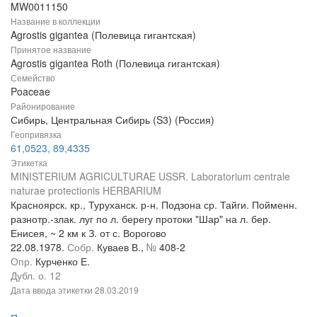
MW0011150
Название в коллекции
Agrostis gigantea (Полевица гигантская)
Принятое название
Agrostis gigantea Roth (Полевица гигантская)
Семейство
Poaceae
Районирование
Сибирь, Центральная Сибирь (S3) (Россия)
Геопривязка
61,0523, 89,4335
Этикетка
MINISTERIUM AGRICULTURAE USSR. Laboratorium centrale
naturae protectionis HERBARIUM
Красноярск. кр., Туруханск. р-н. Подзона ср. Тайги. Пойменн.
разнотр.-злак. луг по л. берегу протоки "Шар" на л. бер.
Енисея, ~ 2 км к З. от с. Ворогово
22.08.1978.
Собр.
Куваев В.,
№
408-2
Опр.
Курченко Е.
Дубл. о. 12
Дата ввода этикетки
28.03.2019