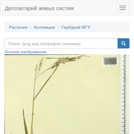
Депозитарий живых систем
Навиг
Растения
Коллекции
Гербарий МГУ
Полное изображение