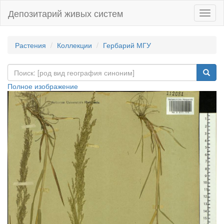
Депозитарий живых систем
Навиг
Растения
Коллекции
Гербарий МГУ
Полное изображение