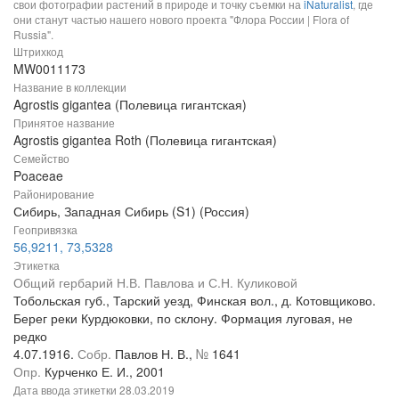
свои фотографии растений в природе и точку съемки на
iNaturalist
, где
они станут частью нашего нового проекта "Флора России | Flora of
Russia".
Штрихкод
MW0011173
Название в коллекции
Agrostis gigantea (Полевица гигантская)
Принятое название
Agrostis gigantea Roth (Полевица гигантская)
Семейство
Poaceae
Районирование
Сибирь, Западная Сибирь (S1) (Россия)
Геопривязка
56,9211, 73,5328
Этикетка
Общий гербарий Н.В. Павлова и С.Н. Куликовой
Тобольская губ., Тарский уезд, Финская вол., д. Котовщиково.
Берег реки Курдюковки, по склону. Формация луговая, не
редко
4.07.1916.
Собр.
Павлов Н. В.,
№
1641
Опр.
Курченко Е. И., 2001
Дата ввода этикетки
28.03.2019