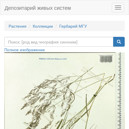
Депозитарий живых систем
Навиг
Растения
Коллекции
Гербарий МГУ
Полное изображение