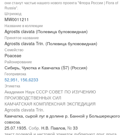
они станут частью нашего нового проекта "Флора России | Flora of
Russia".
Штрихкод
MW0011211
Название в коллекции
Agrostis clavata (Полевица булововидная)
Принятое название
Agrostis clavata Trin. (Полевица булововидная)
Семейство
Poaceae
Районирование
Сибирь, Чукотка и Камчатка (S7) (Россия)
Геопривязка
52,951, 156,6233
Этикетка
Академия Наук СССР СОВЕТ ПО ИЗУЧЕНИЮ
ПРОИЗВОДСТВЕННЫХ СИЛ
КАМЧАТСКАЯ КОМПЛЕКСНАЯ ЭКСПЕДИЦИЯ
Agrostis clavata Trin.
Камчатка, сырой луг в долине р. Банной у Большерецкого
совхоза.
25.07.1935.
Собр.
Н.В. Павлов,
№
33
текст полевой и чистовой этикеток дублируют друг друга