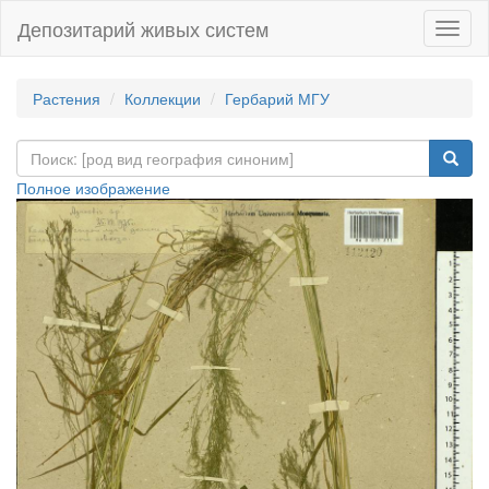
Депозитарий живых систем
Навиг
Растения
Коллекции
Гербарий МГУ
Полное изображение