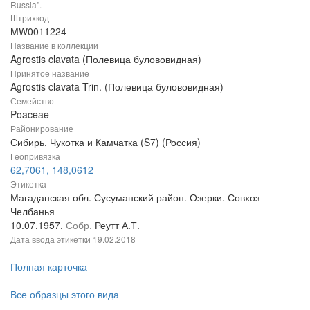
Russia".
Штрихкод
MW0011224
Название в коллекции
Agrostis clavata (Полевица булововидная)
Принятое название
Agrostis clavata Trin. (Полевица булововидная)
Семейство
Poaceae
Районирование
Сибирь, Чукотка и Камчатка (S7) (Россия)
Геопривязка
62,7061, 148,0612
Этикетка
Магаданская обл. Сусуманский район. Озерки. Совхоз
Челбанья
10.07.1957.
Собр.
Реутт А.Т.
Дата ввода этикетки
19.02.2018
Полная карточка
Все образцы этого вида