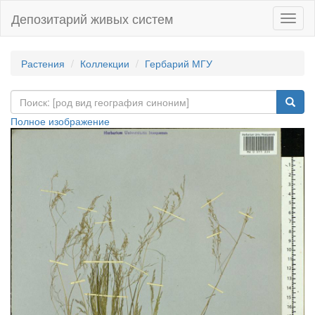
Депозитарий живых систем
Навиг
Растения
Коллекции
Гербарий МГУ
Полное изображение