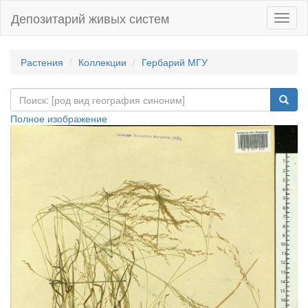
Депозитарий живых систем
Навиг
Растения
Коллекции
Гербарий МГУ
Полное изображение