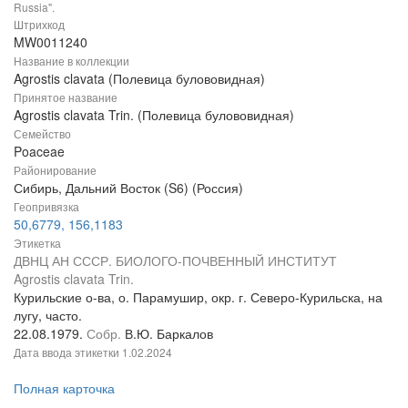
Russia".
Штрихкод
MW0011240
Название в коллекции
Agrostis clavata (Полевица булововидная)
Принятое название
Agrostis clavata Trin. (Полевица булововидная)
Семейство
Poaceae
Районирование
Сибирь, Дальний Восток (S6) (Россия)
Геопривязка
50,6779, 156,1183
Этикетка
ДВНЦ АН СССР. БИОЛОГО-ПОЧВЕННЫЙ ИНСТИТУТ
Agrostis clavata Trin.
Курильские о-ва, о. Парамушир, окр. г. Северо-Курильска, на
лугу, часто.
22.08.1979.
Собр.
В.Ю. Баркалов
Дата ввода этикетки
1.02.2024
Полная карточка