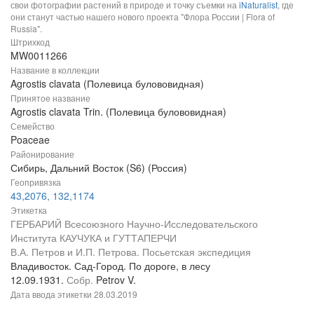
свои фотографии растений в природе и точку съемки на
iNaturalist
, где
они станут частью нашего нового проекта "Флора России | Flora of
Russia".
Штрихкод
MW0011266
Название в коллекции
Agrostis clavata (Полевица булововидная)
Принятое название
Agrostis clavata Trin. (Полевица булововидная)
Семейство
Poaceae
Районирование
Сибирь, Дальний Восток (S6) (Россия)
Геопривязка
43,2076, 132,1174
Этикетка
ГЕРБАРИЙ Всесоюзного Научно-Исследовательского
Института КАУЧУКА и ГУТТАПЕРЧИ
В.А. Петров и И.П. Петрова. Посьетская экспедиция
Владивосток. Сад-Город. По дороге, в лесу
12.09.1931.
Собр.
Petrov V.
Дата ввода этикетки
28.03.2019