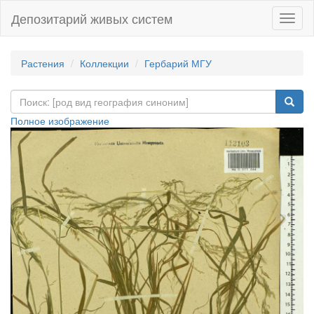
Депозитарий живых систем
Навиг
Растения
Коллекции
Гербарий МГУ
Полное изображение