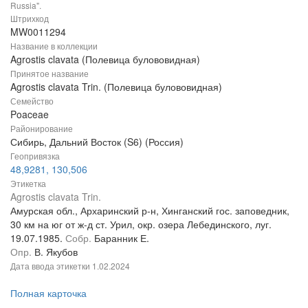
Russia".
Штрихкод
MW0011294
Название в коллекции
Agrostis clavata (Полевица булововидная)
Принятое название
Agrostis clavata Trin. (Полевица булововидная)
Семейство
Poaceae
Районирование
Сибирь, Дальний Восток (S6) (Россия)
Геопривязка
48,9281, 130,506
Этикетка
Agrostis clavata Trin.
Амурская обл., Архаринский р-н, Хинганский гос. заповедник,
30 км на юг от ж-д ст. Урил, окр. озера Лебединского, луг.
19.07.1985.
Собр.
Баранник Е.
Опр.
В. Якубов
Дата ввода этикетки
1.02.2024
Полная карточка