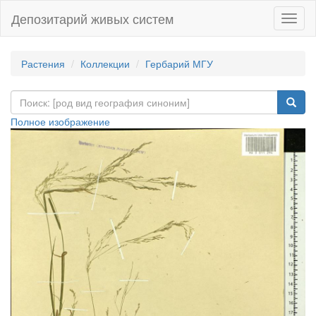
Депозитарий живых систем
Навиг
Растения
Коллекции
Гербарий МГУ
Полное изображение