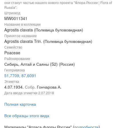
они станут частью нашего нового проекта "Флора России | Flora of
Russia".
Штрихкод
MW0011341
Название в коллекции
Agrostis clavata (Полевица булововидная)
Принятое название
Agrostis clavata Trin. (Полевица булововидная)
Семейство
Poaceae
Районирование
Сибирь, Алтай и Саяны (S2) (Россия)
Геопривязка
51,7709, 87,6091
Этикетка
4.07.1934.
Собр.
Гончарова А.
Дата ввода этикетки
2.07.2018
Полная карточка
Все образцы этого вида
Материалы "Атласа флоры России" (
подробности
)