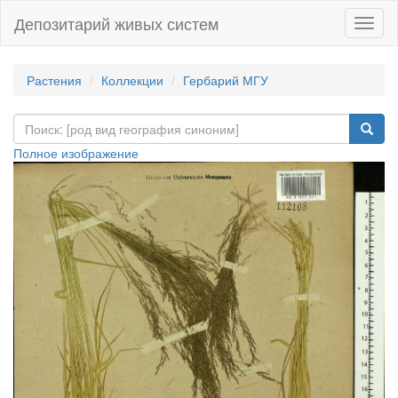
Депозитарий живых систем
Навиг
Растения
Коллекции
Гербарий МГУ
Полное изображение