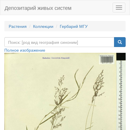
Депозитарий живых систем
Навиг
Растения
Коллекции
Гербарий МГУ
Полное изображение