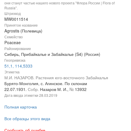
они станут частью нашего нового проекта "Флора России | Flora of
Russia".
Штрихкод
MW0011514
Принятое название
Agrostis (Полевица)
Семейство
Poaceae
Районирование
Сибирь, Прибайкалье и Забайкалье (S4) (Россия)
Геопривязка
51,1, 114,5333
Этикетка
М.И. НАЗАРОВ. Растения юго-восточного Забайкалья
Бурято-Монголия, с. Агинское. По склонам
22.07.1931.
Собр.
Назаров М. И.,
№
13932
Дата ввода этикетки
28.03.2019
Полная карточка
Все образцы этого вида
Сообщить об ошибке