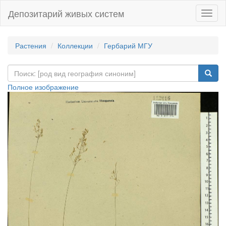
Депозитарий живых систем
Навиг
Растения
Коллекции
Гербарий МГУ
Полное изображение