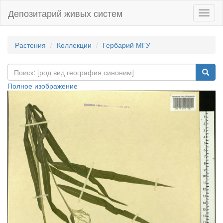
Депозитарий живых систем
Навиг
Растения
Коллекции
Гербарий МГУ
Полное изображение