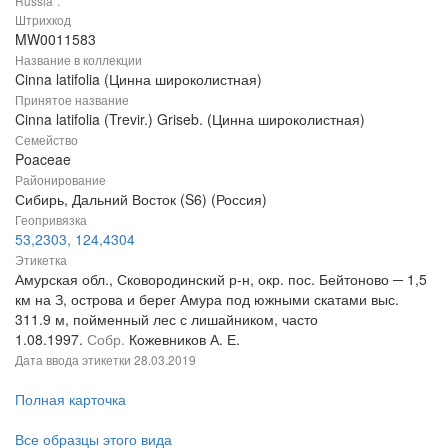
Russia".
Штрихкод
MW0011583
Название в коллекции
Cinna latifolia (Цинна широколистная)
Принятое название
Cinna latifolia (Trevir.) Griseb. (Цинна широколистная)
Семейство
Poaceae
Районирование
Сибирь, Дальний Восток (S6) (Россия)
Геопривязка
53,2303, 124,4304
Этикетка
Амурская обл., Сковородинский р-н, окр. пос. Бейтоново ─ 1,5
км на З, острова и берег Амура под южными скатами выс.
311.9 м, пойменный лес с лишайником, часто
1.08.1997.
Собр.
Кожевников А. Е.
Дата ввода этикетки
28.03.2019
Полная карточка
Все образцы этого вида