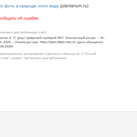
се фото в природе этого вида
(plantarium.ru)
ообщить об ошибке
тировать для публикации (сайт)
регин А. П. (ред.) Цифровой гербарий МГУ: Электронный ресурс. – М.:
У, 2026. – Режим доступа: https://plant.depo.msu.ru/ (дата обращения
.08.2026)
комендованное цитирование отдельного образца см. в "Полной
рточке", раздел "Цитировать для публикации"