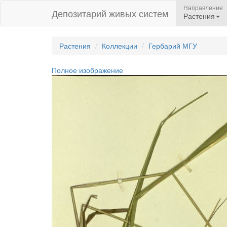
Направление
Депозитарий живых систем
Растения
Растения
Коллекции
Гербарий МГУ
Полное изображение