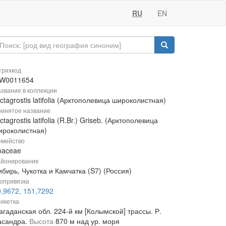
RU
EN
рихкод
W0011654
звание в коллекции
ctagrostis latifolia (Арктополевица широколистная)
инятое название
ctagrostis latifolia (R.Br.) Griseb. (Арктополевица
ироколистная)
мейство
oaceae
йонирование
бирь, Чукотка и Камчатка (S7) (Россия)
опривязка
0,9672, 151,7292
икетка
гаданская обл. 224-й км [Колымской] трассы. Р.
асандра.
Высота
870 м над ур. моря