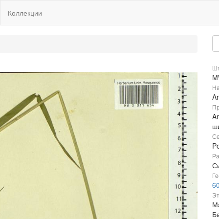
Коллекции
Шт
M
На
Ar
Пр
Ar
ш
Се
P
Ра
Си
Ге
6
Эт
Ма
Б