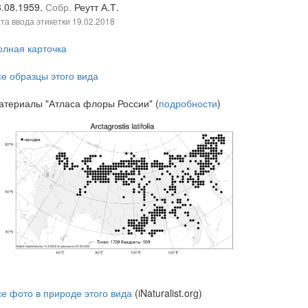
3.08.1959.
Собр.
Реутт А.Т.
та ввода этикетки
19.02.2018
олная карточка
се образцы этого вида
атериалы "Атласа флоры России" (
подробности
)
се фото в природе этого вида
(iNaturalist.org)