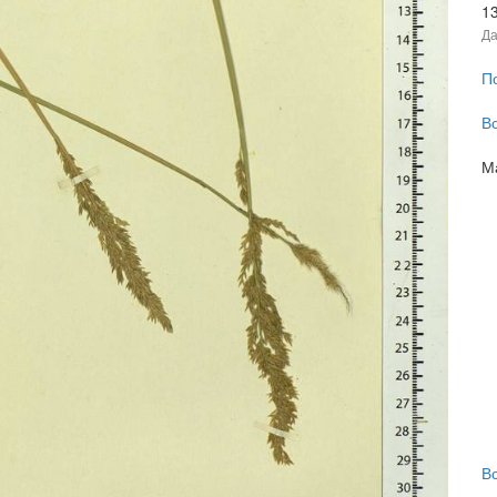
1
Да
П
В
М
В