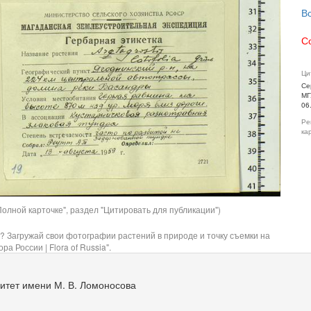
В
С
Ци
Се
МГ
06
Ре
ка
олной карточке", раздел "Цитировать для публикации")
? Загружай свои фотографии растений в природе и точку съемки на
ра России | Flora of Russia".
итет имени М. В. Ломоносова