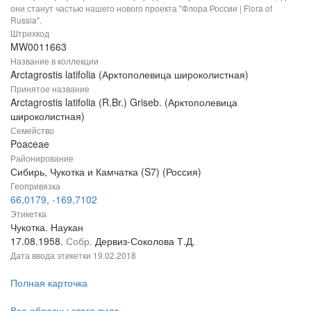
они станут частью нашего нового проекта "Флора России | Flora of
Russia".
Штрихкод
MW0011663
Название в коллекции
Arctagrostis latifolia (Арктополевица широколистная)
Принятое название
Arctagrostis latifolia (R.Br.) Griseb. (Арктополевица
широколистная)
Семейство
Poaceae
Районирование
Сибирь, Чукотка и Камчатка (S7) (Россия)
Геопривязка
66,0179, -169,7102
Этикетка
Чукотка. Наукан
17.08.1958.
Собр.
Дервиз-Соколова Т.Д.
Дата ввода этикетки
19.02.2018
Полная карточка
Все образцы этого вида