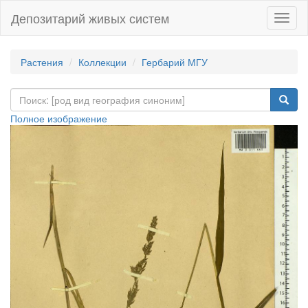
Депозитарий живых систем
Навиг
Растения
Коллекции
Гербарий МГУ
Полное изображение