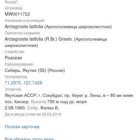
Russia".
Штрихкод
MW0011722
Название в коллекции
Arctagrostis latifolia (Арктополевица широколистная)
Принятое название
Arctagrostis latifolia (R.Br.) Griseb. (Арктополевица
широколистная)
Семейство
Poaceae
Районирование
Сибирь, Якутия (S5) (Россия)
Геопривязка
71,2975, 127,7428
Этикетка
Якутская АССР; г. Сокуйдах; пр. берег р. Лены, в ~ 80 км ниже
пос. Кюсюр.
Высота
750 м над ур. моря
2.08.1960.
Собр.
Филин В.
Дата ввода этикетки
28.03.2019
Полная карточка
Все образцы этого вида