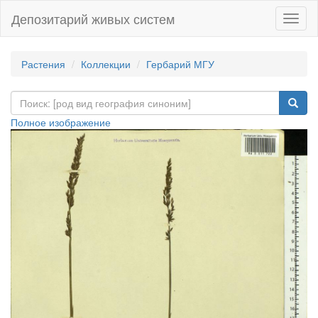
Депозитарий живых систем
Навиг
Растения
Коллекции
Гербарий МГУ
Полное изображение