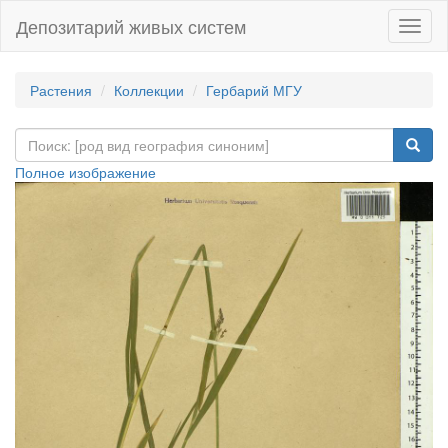
Депозитарий живых систем
Навиг
Растения
Коллекции
Гербарий МГУ
Полное изображение