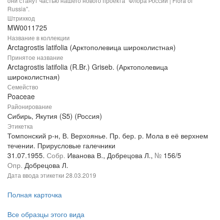
они станут частью нашего нового проекта "Флора России | Flora of
Russia".
Штрихкод
MW0011725
Название в коллекции
Arctagrostis latifolia (Арктополевица широколистная)
Принятое название
Arctagrostis latifolia (R.Br.) Griseb. (Арктополевица
широколистная)
Семейство
Poaceae
Районирование
Сибирь, Якутия (S5) (Россия)
Этикетка
Томпонский р-н, В. Верхоянье. Пр. бер. р. Мола в её верхнем
течении. Прирусловые галечники
31.07.1955.
Собр.
Иванова В., Добрецова Л.,
№
156/5
Опр.
Добрецова Л.
Дата ввода этикетки
28.03.2019
Полная карточка
Все образцы этого вида