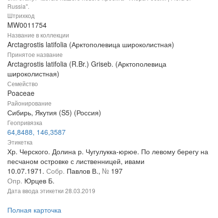
Russia".
Штрихкод
MW0011754
Название в коллекции
Arctagrostis latifolia (Арктополевица широколистная)
Принятое название
Arctagrostis latifolia (R.Br.) Griseb. (Арктополевица
широколистная)
Семейство
Poaceae
Районирование
Сибирь, Якутия (S5) (Россия)
Геопривязка
64,8488, 146,3587
Этикетка
Хр. Черского. Долина р. Чугулукка-юрюе. По левому берегу на
песчаном островке с лиственницей, ивами
10.07.1971.
Собр.
Павлов В.,
№
197
Опр.
Юрцев Б.
Дата ввода этикетки
28.03.2019
Полная карточка