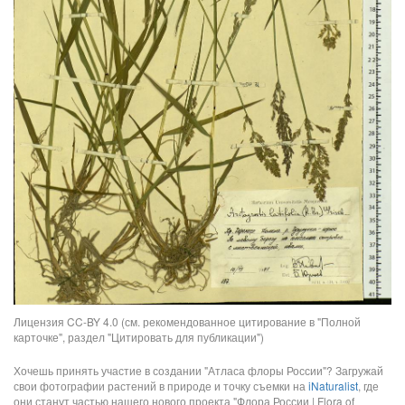
Лицензия CC-BY 4.0 (см. рекомендованное цитирование в "Полной
карточке", раздел "Цитировать для публикации")
Хочешь принять участие в создании "Атласа флоры России"? Загружай
свои фотографии растений в природе и точку съемки на
iNaturalist
, где
они станут частью нашего нового проекта "Флора России | Flora of