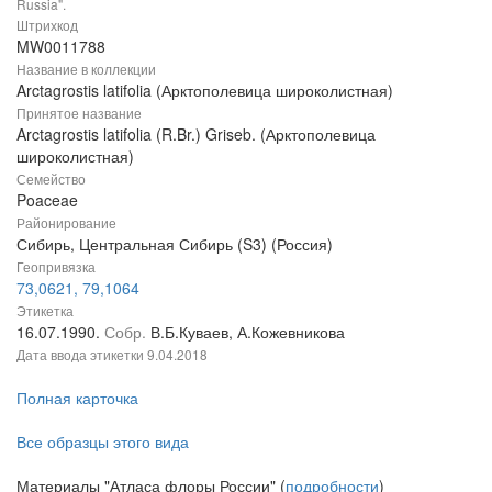
Russia".
Штрихкод
MW0011788
Название в коллекции
Arctagrostis latifolia (Арктополевица широколистная)
Принятое название
Arctagrostis latifolia (R.Br.) Griseb. (Арктополевица
широколистная)
Семейство
Poaceae
Районирование
Сибирь, Центральная Сибирь (S3) (Россия)
Геопривязка
73,0621, 79,1064
Этикетка
16.07.1990.
Собр.
В.Б.Куваев, А.Кожевникова
Дата ввода этикетки
9.04.2018
Полная карточка
Все образцы этого вида
Материалы "Атласа флоры России" (
подробности
)