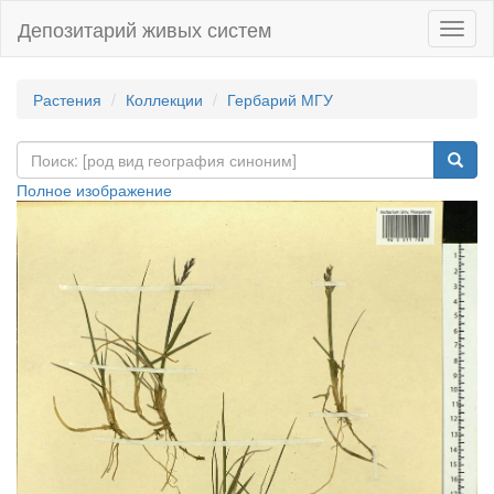
Депозитарий живых систем
Навиг
Растения
Коллекции
Гербарий МГУ
Полное изображение