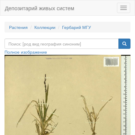
Депозитарий живых систем
Навиг
Растения
Коллекции
Гербарий МГУ
Полное изображение