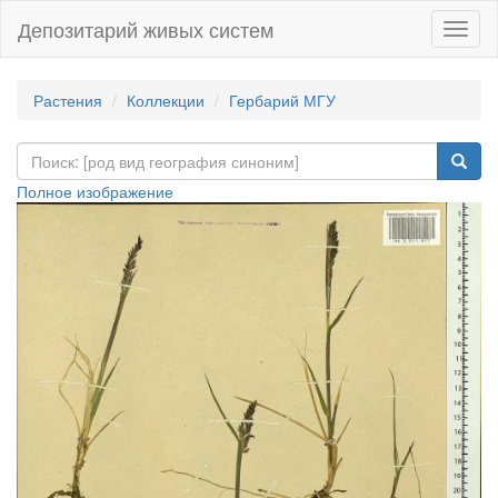
Депозитарий живых систем
Навиг
Растения
Коллекции
Гербарий МГУ
Полное изображение