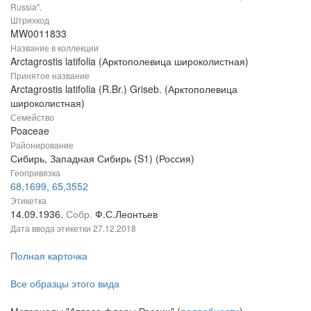
Russia".
Штрихкод
MW0011833
Название в коллекции
Arctagrostis latifolia (Арктополевица широколистная)
Принятое название
Arctagrostis latifolia (R.Br.) Griseb. (Арктополевица
широколистная)
Семейство
Poaceae
Районирование
Сибирь, Западная Сибирь (S1) (Россия)
Геопривязка
68,1699, 65,3552
Этикетка
14.09.1936.
Собр.
Ф.С.Леонтьев
Дата ввода этикетки
27.12.2018
Полная карточка
Все образцы этого вида
Материалы "Атласа флоры России" (
подробности
)