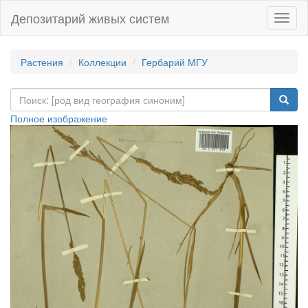
Депозитарий живых систем
Навиг
Растения
Коллекции
Гербарий МГУ
Полное изображение