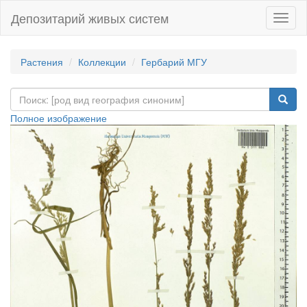
Депозитарий живых систем
Навиг
Растения
Коллекции
Гербарий МГУ
Полное изображение