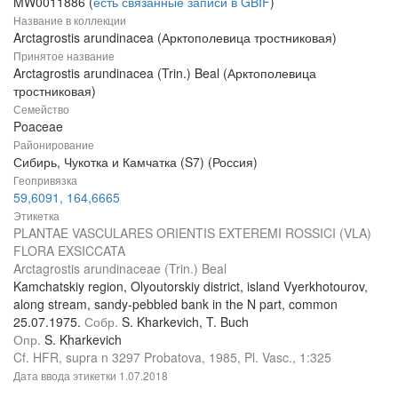
MW0011886 (
есть связанные записи в GBIF
)
Название в коллекции
Arctagrostis arundinacea (Арктополевица тростниковая)
Принятое название
Arctagrostis arundinacea (Trin.) Beal (Арктополевица
тростниковая)
Семейство
Poaceae
Районирование
Сибирь, Чукотка и Камчатка (S7) (Россия)
Геопривязка
59,6091, 164,6665
Этикетка
PLANTAE VASCULARES ORIENTIS EXTEREMI ROSSICI (VLA)
FLORA EXSICCATA
Arctagrostis arundinaceae (Trin.) Beal
Kamchatskiy region, Olyoutorskiy district, island Vyerkhotourov,
along stream, sandy-pebbled bank in the N part, common
25.07.1975.
Собр.
S. Kharkevich, T. Buch
Опр.
S. Kharkevich
Cf. HFR, supra n 3297 Probatova, 1985, Pl. Vasc., 1:325
Дата ввода этикетки
1.07.2018