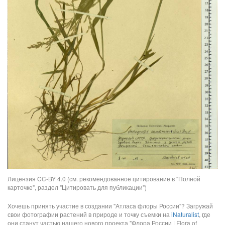
Лицензия CC-BY 4.0 (см. рекомендованное цитирование в "Полной
карточке", раздел "Цитировать для публикации")
Хочешь принять участие в создании "Атласа флоры России"? Загружай
свои фотографии растений в природе и точку съемки на
iNaturalist
, где
они станут частью нашего нового проекта "Флора России | Flora of