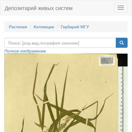
Депозитарий живых систем
Навиг
Растения
Коллекции
Гербарий МГУ
Полное изображение