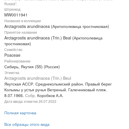
Russia".
Штрихкод
MW0011941
Название в коллекции
Arctagrostis arundinacea (Арктополевица тростниковая)
Принятое название
Arctagrostis arundinacea (Trin.) Beal (Арктополевица
тростниковая)
Семейство
Poaceae
Районирование
Сибирь, Якутия (S5) (Россия)
Этикетка
Arctagrostis arundinacea (Trin.) Beul
Якутская АССР. Среднеколымский район. Правый берег
Колымы у устья ручья Ветреный. Галечниковый пляж.
8.07.1966.
Собр.
Коробков А.А.
Дата ввода этикетки
26.07.2022
Полная карточка
Все образцы этого вида