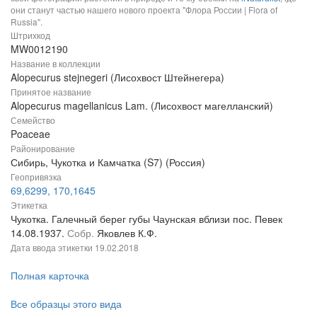
они станут частью нашего нового проекта "Флора России | Flora of
Russia".
Штрихкод
MW0012190
Название в коллекции
Alopecurus stejnegeri (Лисохвост Штейнегера)
Принятое название
Alopecurus magellanicus Lam. (Лисохвост магелланский)
Семейство
Poaceae
Районирование
Сибирь, Чукотка и Камчатка (S7) (Россия)
Геопривязка
69,6299, 170,1645
Этикетка
Чукотка. Галечный берег губы Чаунская вблизи пос. Певек
14.08.1937.
Собр.
Яковлев К.Ф.
Дата ввода этикетки
19.02.2018
Полная карточка
Все образцы этого вида