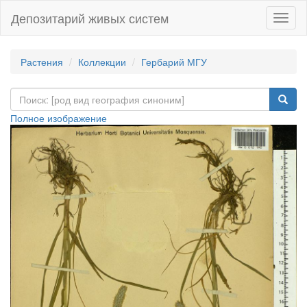
Депозитарий живых систем
Навиг
Растения
Коллекции
Гербарий МГУ
Полное изображение